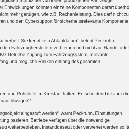
digitalen Schutz der von ihnen produzierten Fahrzeuge
er Entwicklungen könnten einzelne Komponenten derart überho
icht mehr genügen, wie z.B. Rechenleistung. Dies darf nicht zu
hren und den Cybersupport für sicherheitsrelevante Komponente
ssicherheit. Sie kennt kein Ablaufdatum“, betont Peckruhn.
i den Fahrzeugherstellern verbleiben und nicht auf Handel oder
n Kfz-Betriebe Zugang zum Fahrzeugsystem, relevante
fang und mögliche Risiken entlang des gesamten
en und Rohstoffe im Kreislauf halten. Entscheidend ist aber di
Gebrauchtwagen?
ungsobjekt eingestuft werden“, warnt Peckruhn. Einstufungen
rtung basieren. Betriebe verfügen über die notwendige
g weiterbetrieben, instandgesetzt oder verwertet werden sollt