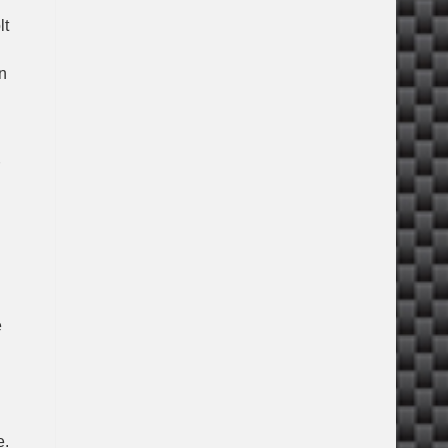
lt
n
e
e.