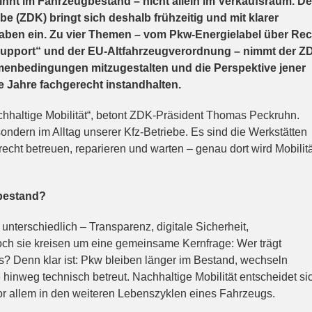
ginnt im Fahrzeugbestand – nicht allein im Verkaufsraum. De
 (ZDK) bringt sich deshalb frühzeitig und mit klarer
rhaben ein. Zu vier Themen – vom Pkw-Energielabel über Rec
-Support“ und der EU-Altfahrzeugverordnung – nimmt der Z
hmenbedingungen mitzugestalten und die Perspektive jener
e Jahre fachgerecht instandhalten.
hhaltige Mobilität“, betont ZDK-Präsident Thomas Peckruhn.
ondern im Alltag unserer Kfz-Betriebe. Es sind die Werkstätten
cht betreuen, reparieren und warten – genau dort wird Mobilitä
bestand?
unterschiedlich – Transparenz, digitale Sicherheit,
doch sie kreisen um eine gemeinsame Kernfrage: Wer trägt
s? Denn klar ist: Pkw bleiben länger im Bestand, wechseln
 hinweg technisch betreut. Nachhaltige Mobilität entscheidet si
or allem in den weiteren Lebenszyklen eines Fahrzeugs.