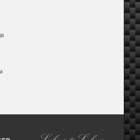
ät
ut