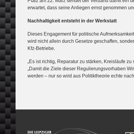
Pfalz am 22. März sendet der Verband damit ein d
erwartet, dass seine Anliegen ernst genommen und
Nachhaltigkeit entsteht in der Werkstatt
Dieses Engagement für politische Aufmerksamkei
wird nicht allein durch Gesetze geschaffen, sonde
Kfz-Betriebe.
„Es ist richtig, Reparatur zu stärken, Kreisläufe 
„Damit die Ziele dieser Regulierungsvorhaben Wirk
werden – nur so wird aus Politiktheorie echte nachh