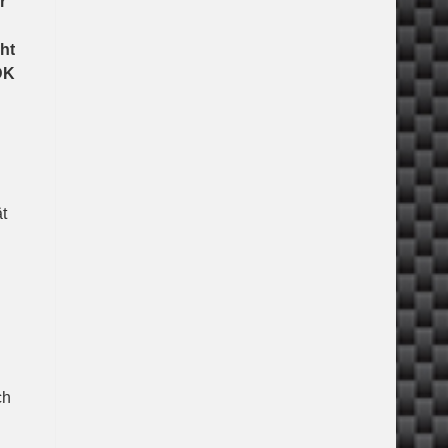
r
ht
DK
t
ch