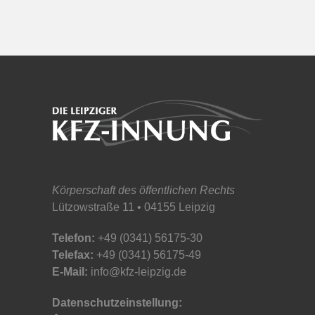
Körperschaft des öffentlichen Rechts
Lützowstraße 11 • 04155 Leipzig
Telefon:
+49 (0341) 56175-30
Telefax:
+49 (0341) 56175-49
E-Mail:
info@kfz-leipzig.de
Datenschutzeinstellung: