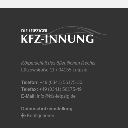
Körperschaft des öffentlichen Rechts
Lützowstraße 11 • 04155 Leipzig
Telefon:
+49 (0341) 56175-30
Telefax:
+49 (0341) 56175-49
E-Mail:
info@kfz-leipzig.de
Datenschutzeinstellung:
Konfigurieren