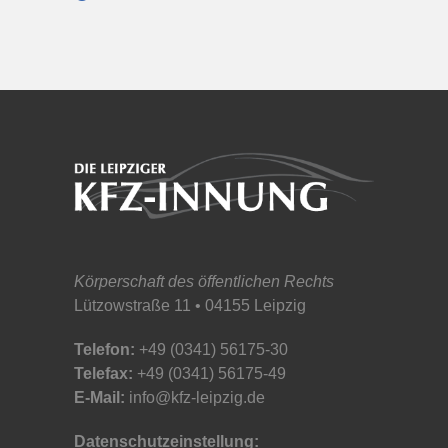
Körperschaft des öffentlichen Rechts
Lützowstraße 11 • 04155 Leipzig
Telefon:
+49 (0341) 56175-30
Telefax:
+49 (0341) 56175-49
E-Mail:
info@kfz-leipzig.de
Datenschutzeinstellung: