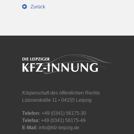
Zurück
Körperschaft des öffentlichen Rechts
Lützowstraße 11 • 04155 Leipzig
Telefon:
+49 (0341) 56175-30
Telefax:
+49 (0341) 56175-49
E-Mail:
info@kfz-leipzig.de