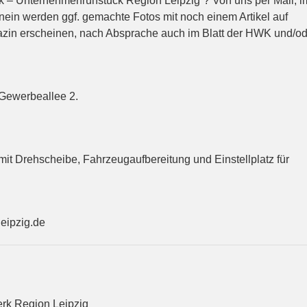
 – Unternehmerfrühstück Region Leipzig“? Von uns per Mail, i
ein werden ggf. gemachte Fotos mit noch einem Artikel auf
azin erscheinen, nach Absprache auch im Blatt der HWK und/od
 Gewerbeallee 2.
it Drehscheibe, Fahrzeugaufbereitung und Einstellplatz für
leipzig.de
erk Region Leipzig