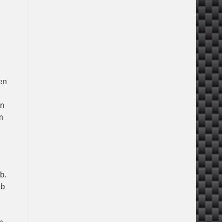
en
in
m
b.
eb