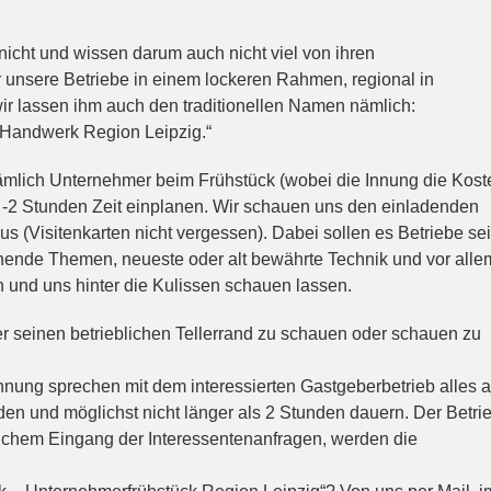
nicht und wissen darum auch nicht viel von ihren
unsere Betriebe in einem lockeren Rahmen, regional in
ir lassen ihm auch den traditionellen Namen nämlich:
z Handwerk Region Leipzig.“
 nämlich Unternehmer beim Frühstück (wobei die Innung die Kost
1 -2 Stunden Zeit einplanen. Wir schauen uns den einladenden
s (Visitenkarten nicht vergessen). Dabei sollen es Betriebe se
annende Themen, neueste oder alt bewährte Technik und vor alle
n und uns hinter die Kulissen schauen lassen.
er seinen betrieblichen Tellerrand zu schauen oder schauen zu
nnung sprechen mit dem interessierten Gastgeberbetrieb alles a
inden und möglichst nicht länger als 2 Stunden dauern. Der Betri
lichem Eingang der Interessentenanfragen, werden die