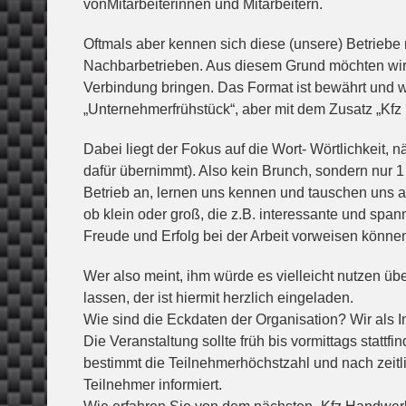
vonMitarbeiterinnen und Mitarbeitern.
Oftmals aber kennen sich diese (unsere) Betriebe 
Nachbarbetrieben. Aus diesem Grund möchten wir 
Verbindung bringen. Das Format ist bewährt und w
„Unternehmerfrühstück“, aber mit dem Zusatz „Kf
Dabei liegt der Fokus auf die Wort- Wörtlichkeit,
dafür übernimmt). Also kein Brunch, sondern nur 
Betrieb an, lernen uns kennen und tauschen uns au
ob klein oder groß, die z.B. interessante und sp
Freude und Erfolg bei der Arbeit vorweisen könne
Wer also meint, ihm würde es vielleicht nutzen üb
lassen, der ist hiermit herzlich eingeladen.
Wie sind die Eckdaten der Organisation? Wir als I
Die Veranstaltung sollte früh bis vormittags stattf
bestimmt die Teilnehmerhöchstzahl und nach zeit
Teilnehmer informiert.