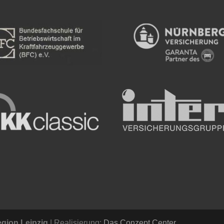
gion Leipzig
| Realisierung:
Das Conzept Center
.