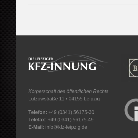
Körperschaft des öffentlichen Rechts
Lützowstraße 11 • 04155 Leipzig
Telefon:
+49 (0341) 56175-30
Telefax:
+49 (0341) 56175-49
E-Mail:
info@kfz-leipzig.de