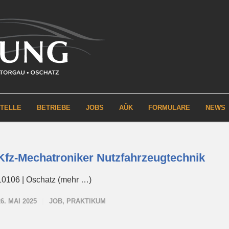
STELLE
BETRIEBE
JOBS
AÜK
FORMULARE
NEWS
Kfz-Mechatroniker Nutzfahrzeugtechnik
10106 | Oschatz (mehr …)
26. MAI 2025
JOB
,
PRAKTIKUM