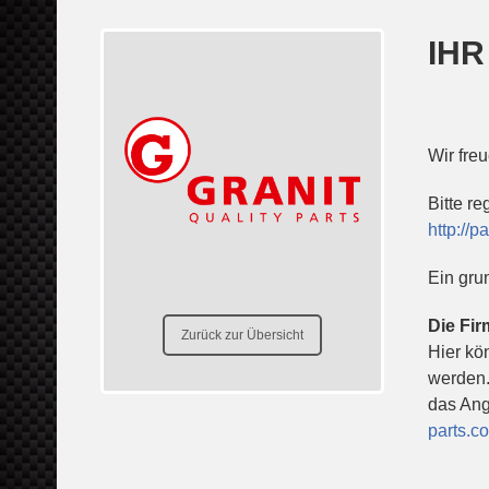
IHR
Wir fre
Bitte re
http://
Ein gru
Die Fir
Zurück zur Übersicht
Hier kö
werden.
das Ang
parts.c