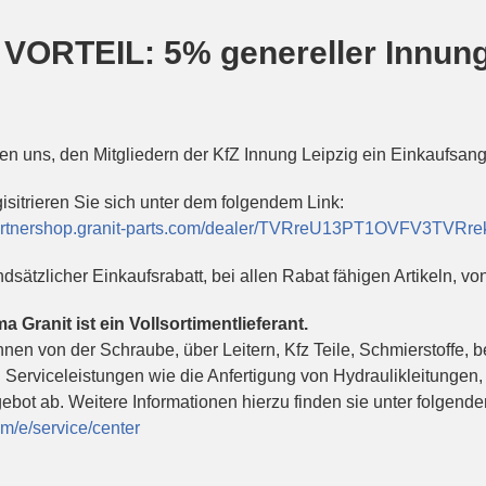
 VORTEIL: 5% genereller Innun
uen uns, den Mitgliedern der KfZ Innung Leipzig ein Einkaufsan
gisitrieren Sie sich unter dem folgendem Link:
partnershop.granit-parts.com/dealer/TVRreU13PT1OVFV3TVRr
ndsätzlicher Einkaufsrabatt, bei allen Rabat fähigen Artikeln, v
ma Granit ist ein Vollsortimentlieferant.
nnen von der Schraube, über Leitern, Kfz Teile, Schmierstoffe, 
 Serviceleistungen wie die Anfertigung von Hydraulikleitungen
ebot ab. Weitere Informationen hierzu finden sie unter folgend
om/e/service/center