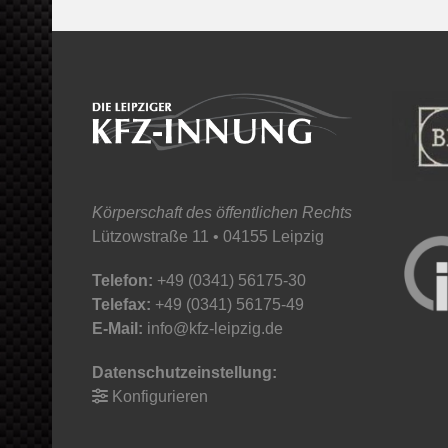
Körperschaft des öffentlichen Rechts
Lützowstraße 11 • 04155 Leipzig
Telefon:
+49 (0341) 56175-30
Telefax:
+49 (0341) 56175-49
E-Mail:
info@kfz-leipzig.de
Datenschutzeinstellung:
Konfigurieren