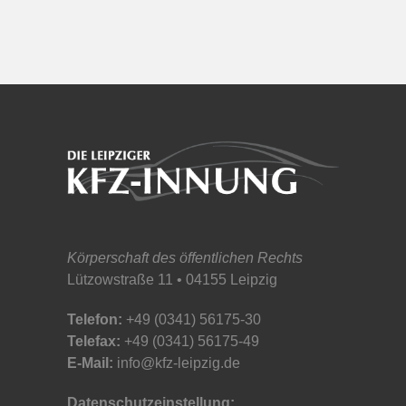
Körperschaft des öffentlichen Rechts
Lützowstraße 11 • 04155 Leipzig
Telefon:
+49 (0341) 56175-30
Telefax:
+49 (0341) 56175-49
E-Mail:
info@kfz-leipzig.de
Datenschutzeinstellung: