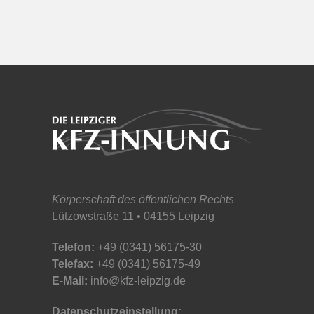
Körperschaft des öffentlichen Rechts
Lützowstraße 11 • 04155 Leipzig
Telefon:
+49 (0341) 56175-30
Telefax:
+49 (0341) 56175-49
E-Mail:
info@kfz-leipzig.de
Datenschutzeinstellung: