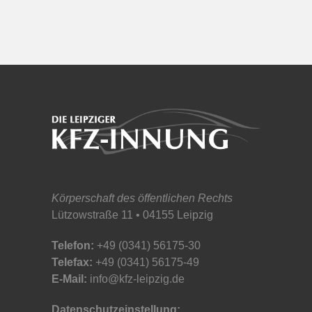
Körperschaft des öffentlichen Rechts
Lützowstraße 11 • 04155 Leipzig
Telefon:
+49 (0341) 56175-30
Telefax:
+49 (0341) 56175-49
E-Mail:
info@kfz-leipzig.de
Datenschutzeinstellung: